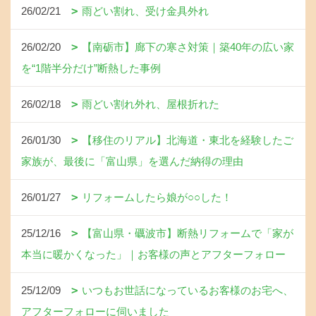
26/02/21
雨どい割れ、受け金具外れ
26/02/20
【南砺市】廊下の寒さ対策｜築40年の広い家
を“1階半分だけ”断熱した事例
26/02/18
雨どい割れ外れ、屋根折れた
26/01/30
【移住のリアル】北海道・東北を経験したご
家族が、最後に「富山県」を選んだ納得の理由
26/01/27
リフォームしたら娘が○○した！
25/12/16
【富山県・礪波市】断熱リフォームで「家が
本当に暖かくなった」｜お客様の声とアフターフォロー
25/12/09
いつもお世話になっているお客様のお宅へ、
アフターフォローに伺いました