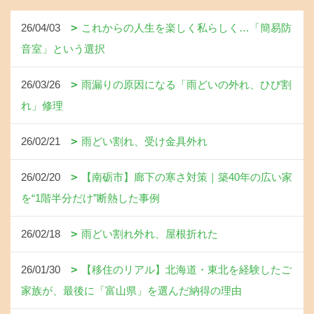
26/04/03
これからの人生を楽しく私らしく…「簡易防
音室」という選択
26/03/26
雨漏りの原因になる「雨どいの外れ、ひび割
れ」修理
26/02/21
雨どい割れ、受け金具外れ
26/02/20
【南砺市】廊下の寒さ対策｜築40年の広い家
を“1階半分だけ”断熱した事例
26/02/18
雨どい割れ外れ、屋根折れた
26/01/30
【移住のリアル】北海道・東北を経験したご
家族が、最後に「富山県」を選んだ納得の理由