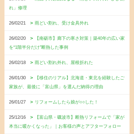
れ」修理
26/02/21
雨どい割れ、受け金具外れ
26/02/20
【南砺市】廊下の寒さ対策｜築40年の広い家
を“1階半分だけ”断熱した事例
26/02/18
雨どい割れ外れ、屋根折れた
26/01/30
【移住のリアル】北海道・東北を経験したご
家族が、最後に「富山県」を選んだ納得の理由
26/01/27
リフォームしたら娘が○○した！
25/12/16
【富山県・礪波市】断熱リフォームで「家が
本当に暖かくなった」｜お客様の声とアフターフォロー