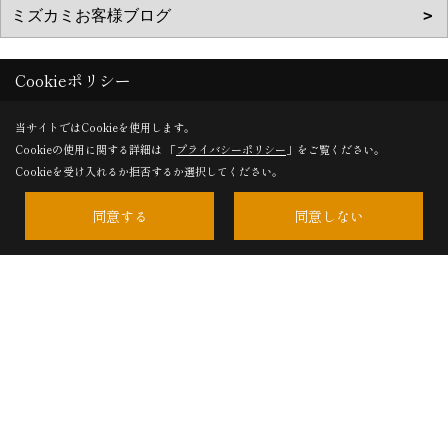
Cookieポリシー
株式会社ミズカミ
当サイトではCookieを使用します。
〒932-0314
Cookieの使用に関する詳細は 「
プライバシーポリシー
」をご覧ください。
Cookieを受け入れるか拒否するか選択してください。
富山県砺波市庄川町青島2270
地図
TEL：
0120-384-246
/
0763-82-0473
同意する
同意しない
＜営業時間＞8:00～17:00
＜定休日＞水曜日・祝日
Copyright (c) mizukami. All Rights Reserved.