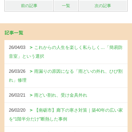
前の記事
一覧
次の記事
記事一覧
26/04/03
これからの人生を楽しく私らしく…「簡易防
音室」という選択
26/03/26
雨漏りの原因になる「雨どいの外れ、ひび割
れ」修理
26/02/21
雨どい割れ、受け金具外れ
26/02/20
【南砺市】廊下の寒さ対策｜築40年の広い家
を“1階半分だけ”断熱した事例