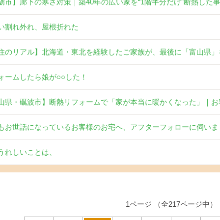
砺市】廊下の寒さ対策｜築40年の広い家を“1階半分だけ”断熱した
い割れ外れ、屋根折れた
住のリアル】北海道・東北を経験したご家族が、最後に「富山県」
ォームしたら娘が○○した！
山県・礪波市】断熱リフォームで「家が本当に暖かくなった」｜お
もお世話になっているお客様のお宅へ、アフターフォローに伺いま
うれしいことは、
1ページ （全217ページ中）