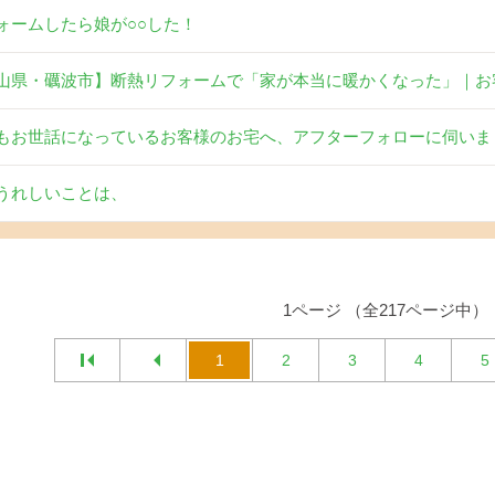
ォームしたら娘が○○した！
山県・礪波市】断熱リフォームで「家が本当に暖かくなった」｜お
もお世話になっているお客様のお宅へ、アフターフォローに伺いま
うれしいことは、
1ページ （全217ページ中）
1
2
3
4
5