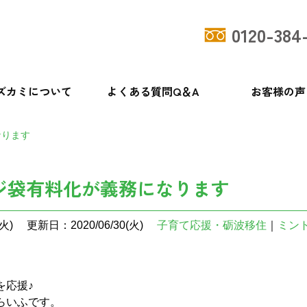
0120-384
ズカミについて
よくある質問Q＆A
お客様の声
なります
ジ袋有料化が義務になります
火)
更新日：2020/06/30(火)
子育て応援・砺波移住
｜
ミン
を応援♪
らいふです。