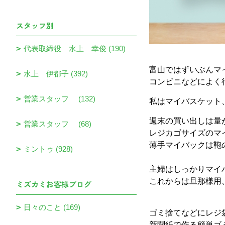
スタッフ別
代表取締役 水上 幸俊 (190)
富山ではずいぶんマ
水上 伊都子 (392)
コンビニなどによく
営業スタッフ (132)
私はマイバスケット
週末の買い出しは量
営業スタッフ (68)
レジカゴサイズのマ
薄手マイバックは鞄
ミントゥ (928)
主婦はしっかりマイ
これからは旦那様用
ミズカミお客様ブログ
日々のこと (169)
ゴミ捨てなどにレジ
新聞紙で作る簡単ゴ