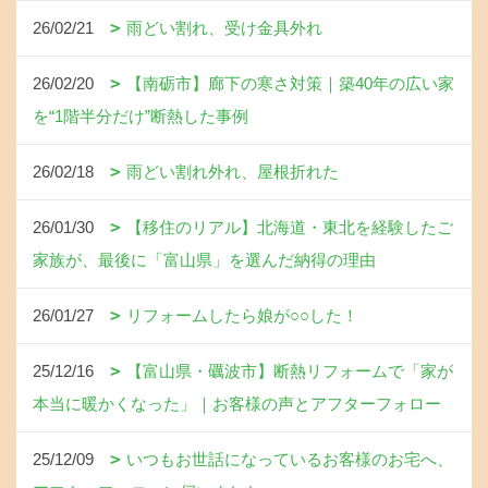
26/02/21
雨どい割れ、受け金具外れ
26/02/20
【南砺市】廊下の寒さ対策｜築40年の広い家
を“1階半分だけ”断熱した事例
26/02/18
雨どい割れ外れ、屋根折れた
26/01/30
【移住のリアル】北海道・東北を経験したご
家族が、最後に「富山県」を選んだ納得の理由
26/01/27
リフォームしたら娘が○○した！
25/12/16
【富山県・礪波市】断熱リフォームで「家が
本当に暖かくなった」｜お客様の声とアフターフォロー
25/12/09
いつもお世話になっているお客様のお宅へ、