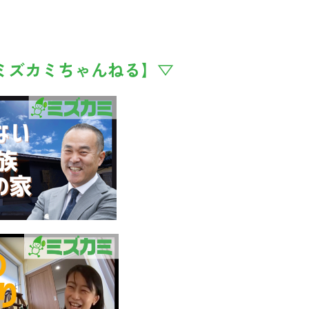
e【ミズカミちゃんねる】▽