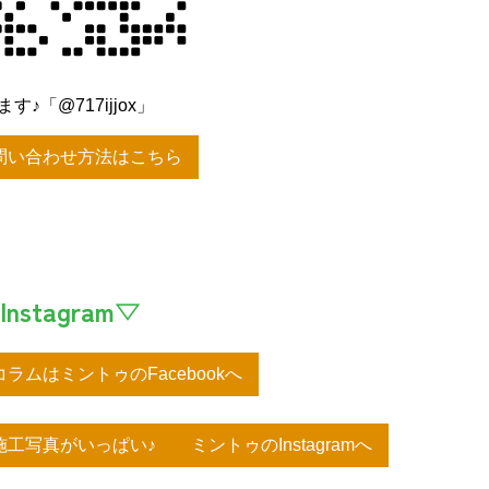
♪「@717ijjox」
問い合わせ方法はこちら
Instagram▽
ラムはミントゥのFacebookへ
工写真がいっぱい♪ ミントゥのInstagramへ