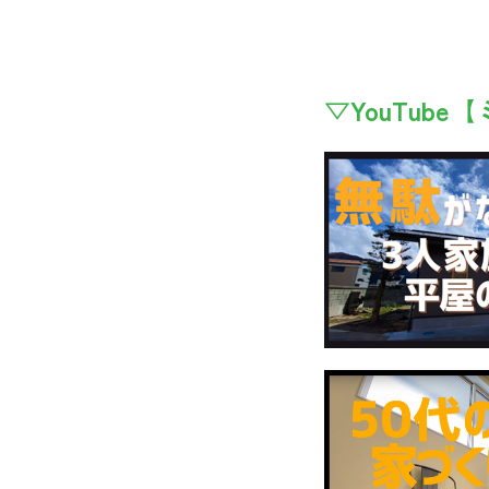
▽YouTub