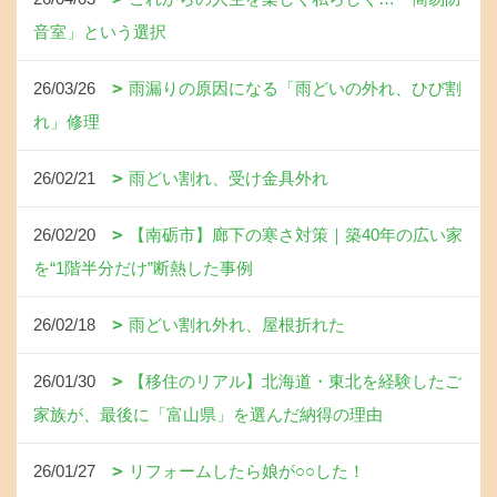
音室」という選択
26/03/26
雨漏りの原因になる「雨どいの外れ、ひび割
れ」修理
26/02/21
雨どい割れ、受け金具外れ
26/02/20
【南砺市】廊下の寒さ対策｜築40年の広い家
を“1階半分だけ”断熱した事例
26/02/18
雨どい割れ外れ、屋根折れた
26/01/30
【移住のリアル】北海道・東北を経験したご
家族が、最後に「富山県」を選んだ納得の理由
26/01/27
リフォームしたら娘が○○した！