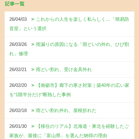
記事一覧
26/04/03
これからの人生を楽しく私らしく…「簡易防
音室」という選択
26/03/26
雨漏りの原因になる「雨どいの外れ、ひび割
れ」修理
26/02/21
雨どい割れ、受け金具外れ
26/02/20
【南砺市】廊下の寒さ対策｜築40年の広い家
を“1階半分だけ”断熱した事例
26/02/18
雨どい割れ外れ、屋根折れた
26/01/30
【移住のリアル】北海道・東北を経験したご
家族が、最後に「富山県」を選んだ納得の理由