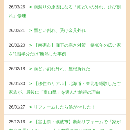
26/03/26
雨漏りの原因になる「雨どいの外れ、ひび割
れ」修理
26/02/21
雨どい割れ、受け金具外れ
26/02/20
【南砺市】廊下の寒さ対策｜築40年の広い家
を“1階半分だけ”断熱した事例
26/02/18
雨どい割れ外れ、屋根折れた
26/01/30
【移住のリアル】北海道・東北を経験したご
家族が、最後に「富山県」を選んだ納得の理由
26/01/27
リフォームしたら娘が○○した！
25/12/16
【富山県・礪波市】断熱リフォームで「家が