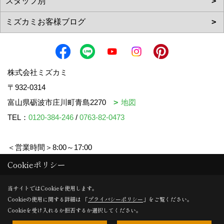
株式会社ミズカミ
〒932-0314
富山県砺波市庄川町青島2270
地図
TEL：
0120-384-246
/
0763-82-0473
＜営業時間＞8:00～17:00
＜定休日＞水曜日・祝日
Cookieポリシー
当サイトではCookieを使用します。
Cookieの使用に関する詳細は 「
プライバシーポリシー
」をご覧ください。
Copyright (c) mizukami. All Rights Reserved.
Cookieを受け入れるか拒否するか選択してください。