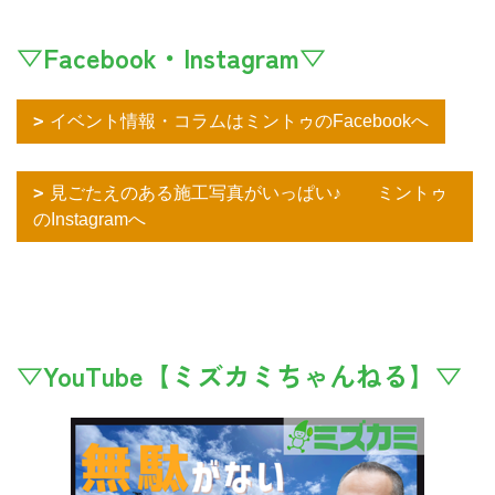
▽Facebook・Instagram▽
イベント情報・コラムはミントゥのFacebookへ
見ごたえのある施工写真がいっぱい♪ ミントゥ
のInstagramへ
▽YouTube【ミズカミちゃんねる】▽