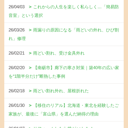
26/04/03
これからの人生を楽しく私らしく…「簡易防
音室」という選択
26/03/26
雨漏りの原因になる「雨どいの外れ、ひび割
れ」修理
26/02/21
雨どい割れ、受け金具外れ
26/02/20
【南砺市】廊下の寒さ対策｜築40年の広い家
を“1階半分だけ”断熱した事例
26/02/18
雨どい割れ外れ、屋根折れた
26/01/30
【移住のリアル】北海道・東北を経験したご
家族が、最後に「富山県」を選んだ納得の理由