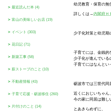
幼児教育・保育の無
最近読んだ本 (4)
詳しくは→
内閣府Ｈ
富山の美味しいお店 (19)
イベント (303)
少子化対策と幼児期
花日記 (71)
子育てには、金銭的
新築工事 (58)
少子化が進んでいる
子育てにはなんとい
薪ストーブのこと (10)
不動産情報 (43)
砺波市では三世代同
近くにおじいちゃん
子育て応援・砺波移住 (260)
今の家に同居は難し
片付けのこと (14)
とあきらめずに、