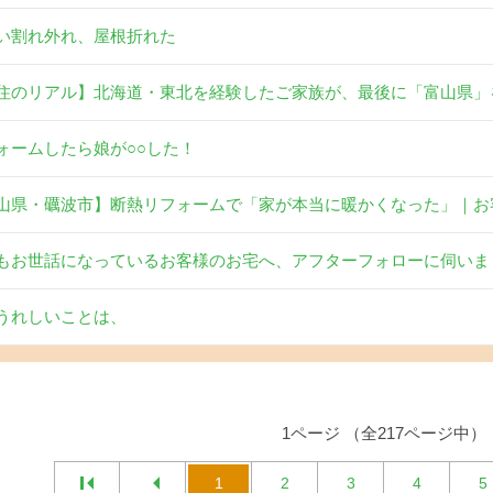
い割れ外れ、屋根折れた
住のリアル】北海道・東北を経験したご家族が、最後に「富山県」
ォームしたら娘が○○した！
山県・礪波市】断熱リフォームで「家が本当に暖かくなった」｜お
もお世話になっているお客様のお宅へ、アフターフォローに伺いま
うれしいことは、
1ページ （全217ページ中）
1
2
3
4
5