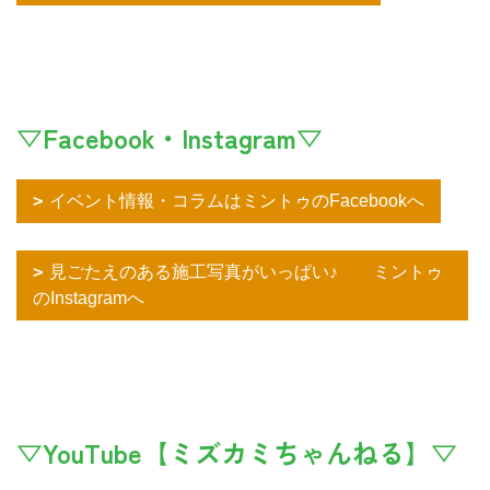
▽Facebook・Instagram▽
イベント情報・コラムはミントゥのFacebookへ
見ごたえのある施工写真がいっぱい♪ ミントゥ
のInstagramへ
▽YouTube【ミズカミちゃんねる】▽