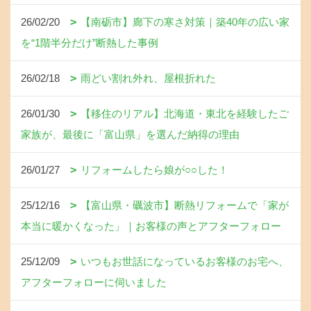
26/02/20
【南砺市】廊下の寒さ対策｜築40年の広い家
を“1階半分だけ”断熱した事例
26/02/18
雨どい割れ外れ、屋根折れた
26/01/30
【移住のリアル】北海道・東北を経験したご
家族が、最後に「富山県」を選んだ納得の理由
26/01/27
リフォームしたら娘が○○した！
25/12/16
【富山県・礪波市】断熱リフォームで「家が
本当に暖かくなった」｜お客様の声とアフターフォロー
25/12/09
いつもお世話になっているお客様のお宅へ、
アフターフォローに伺いました