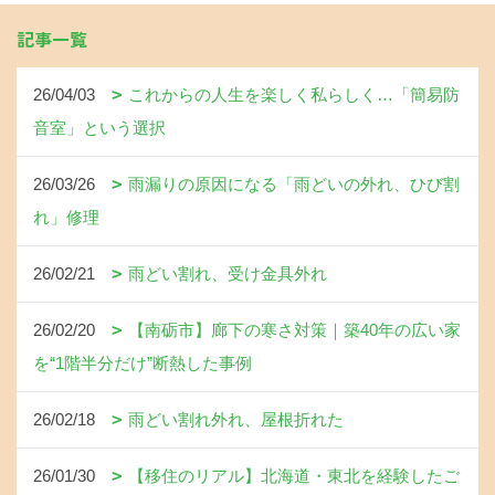
記事一覧
26/04/03
これからの人生を楽しく私らしく…「簡易防
音室」という選択
26/03/26
雨漏りの原因になる「雨どいの外れ、ひび割
れ」修理
26/02/21
雨どい割れ、受け金具外れ
26/02/20
【南砺市】廊下の寒さ対策｜築40年の広い家
を“1階半分だけ”断熱した事例
26/02/18
雨どい割れ外れ、屋根折れた
26/01/30
【移住のリアル】北海道・東北を経験したご