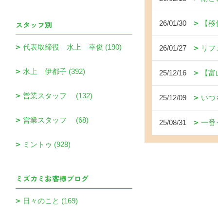
26/01/30
【移
スタッフ別
代表取締役 水上 幸俊 (190)
26/01/27
リフ
水上 伊都子 (392)
25/12/16
【富
営業スタッフ (132)
25/12/09
いつ
営業スタッフ (68)
25/08/31
一番
ミントゥ (928)
ミズカミお客様ブログ
日々のこと (169)