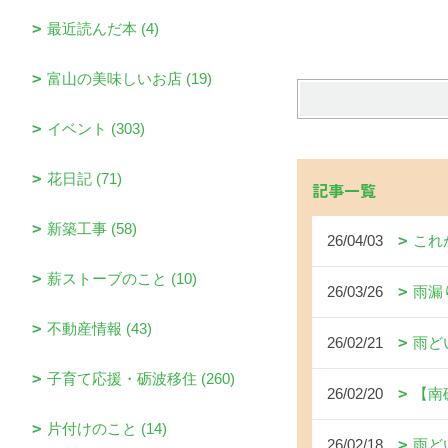
最近読んだ本 (4)
富山の美味しいお店 (19)
イベント (303)
花日記 (71)
記事一覧
新築工事 (58)
26/04/03
これ
薪ストーブのこと (10)
26/03/26
雨漏
不動産情報 (43)
26/02/21
雨ど
子育て応援・砺波移住 (260)
26/02/20
【南
片付けのこと (14)
26/02/18
雨ど