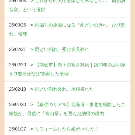
26/04/03
これからの人生を楽しく私らしく…「簡易防
音室」という選択
26/03/26
雨漏りの原因になる「雨どいの外れ、ひび割
れ」修理
26/02/21
雨どい割れ、受け金具外れ
26/02/20
【南砺市】廊下の寒さ対策｜築40年の広い家
を“1階半分だけ”断熱した事例
26/02/18
雨どい割れ外れ、屋根折れた
26/01/30
【移住のリアル】北海道・東北を経験したご
家族が、最後に「富山県」を選んだ納得の理由
26/01/27
リフォームしたら娘が○○した！