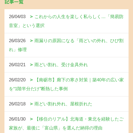
記事一覧
26/04/03
これからの人生を楽しく私らしく…「簡易防
音室」という選択
26/03/26
雨漏りの原因になる「雨どいの外れ、ひび割
れ」修理
26/02/21
雨どい割れ、受け金具外れ
26/02/20
【南砺市】廊下の寒さ対策｜築40年の広い家
を“1階半分だけ”断熱した事例
26/02/18
雨どい割れ外れ、屋根折れた
26/01/30
【移住のリアル】北海道・東北を経験したご
家族が、最後に「富山県」を選んだ納得の理由