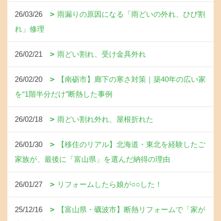
26/03/26
雨漏りの原因になる「雨どいの外れ、ひび割
れ」修理
26/02/21
雨どい割れ、受け金具外れ
26/02/20
【南砺市】廊下の寒さ対策｜築40年の広い家
を“1階半分だけ”断熱した事例
26/02/18
雨どい割れ外れ、屋根折れた
26/01/30
【移住のリアル】北海道・東北を経験したご
家族が、最後に「富山県」を選んだ納得の理由
26/01/27
リフォームしたら娘が○○した！
25/12/16
【富山県・礪波市】断熱リフォームで「家が