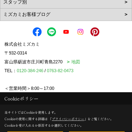
株式会社ミズカミ
〒932-0314
富山県砺波市庄川町青島2270
地図
TEL：
0120-384-246
/
0763-82-0473
＜営業時間＞8:00～17:00
＜定休日＞水曜日・祝日
Cookieポリシー
当サイトではCookieを使用します。
Cookieの使用に関する詳細は 「
プライバシーポリシー
」をご覧ください。
Copyright (c) mizukami. All Rights Reserved.
Cookieを受け入れるか拒否するか選択してください。