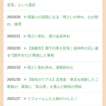
音室」という選択
26/03/26
雨漏りの原因になる「雨どいの外れ、ひび割
れ」修理
26/02/21
雨どい割れ、受け金具外れ
26/02/20
【南砺市】廊下の寒さ対策｜築40年の広い家
を“1階半分だけ”断熱した事例
26/02/18
雨どい割れ外れ、屋根折れた
26/01/30
【移住のリアル】北海道・東北を経験したご
家族が、最後に「富山県」を選んだ納得の理由
26/01/27
リフォームしたら娘が○○した！