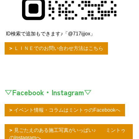
ID検索で追加もできます♪「@717ijjox」
ＬＩＮＥでのお問い合わせ方法はこちら
▽Facebook・Instagram▽
イベント情報・コラムはミントゥのFacebookへ
見ごたえのある施工写真がいっぱい♪ ミントゥ
のInstagramへ