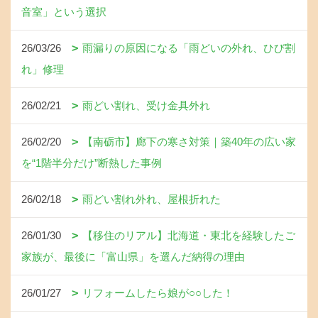
音室」という選択
26/03/26
雨漏りの原因になる「雨どいの外れ、ひび割
れ」修理
26/02/21
雨どい割れ、受け金具外れ
26/02/20
【南砺市】廊下の寒さ対策｜築40年の広い家
を“1階半分だけ”断熱した事例
26/02/18
雨どい割れ外れ、屋根折れた
26/01/30
【移住のリアル】北海道・東北を経験したご
家族が、最後に「富山県」を選んだ納得の理由
26/01/27
リフォームしたら娘が○○した！