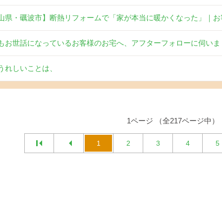
山県・礪波市】断熱リフォームで「家が本当に暖かくなった」｜お
もお世話になっているお客様のお宅へ、アフターフォローに伺いま
うれしいことは、
1ページ （全217ページ中）
1
2
3
4
5