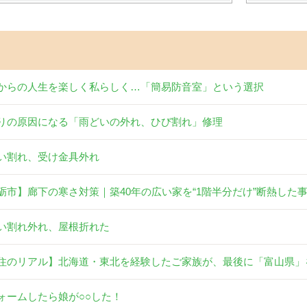
からの人生を楽しく私らしく…「簡易防音室」という選択
りの原因になる「雨どいの外れ、ひび割れ」修理
い割れ、受け金具外れ
砺市】廊下の寒さ対策｜築40年の広い家を“1階半分だけ”断熱した
い割れ外れ、屋根折れた
住のリアル】北海道・東北を経験したご家族が、最後に「富山県」
ォームしたら娘が○○した！