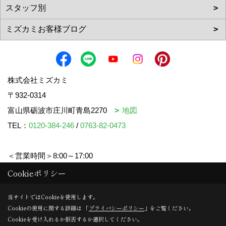
株式会社ミズカミ
〒932-0314
富山県砺波市庄川町青島2270
地図
TEL：
0120-384-246
/
0763-82-0473
＜営業時間＞8:00～17:00
＜定休日＞水曜日・祝日
Cookieポリシー
当サイトではCookieを使用します。
Cookieの使用に関する詳細は 「
プライバシーポリシー
」をご覧ください。
Copyright (c) mizukami. All Rights Reserved.
Cookieを受け入れるか拒否するか選択してください。