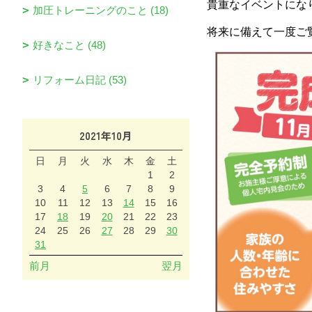
貴重なイベントにな
加圧トレーニングのこと (18)
将来に備えて一度ご
好きなこと (48)
リフォーム日記 (53)
2021年10月
日
月
火
水
木
金
土
1
2
3
4
5
6
7
8
9
10
11
12
13
14
15
16
17
18
19
20
21
22
23
24
25
26
27
28
29
30
31
前月
翌月