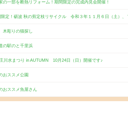
家の一部を断熱リフォーム！期間限定の完成内見会開催！
間限定！砺波 秋の剪定枝リサイクル 令和３年１１月６日（土）、
 木彫りの猫探し
道の駅のと千里浜
1庄川水まつり in AUTUMN 10月24日（日）開催です♪
のおススメ公園
のおススメ魚屋さん