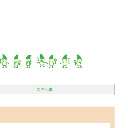
）
次の記事