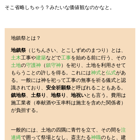
そこ省略しちゃう？みたいな価値観なのかなと。
地鎮祭とは？
地鎮祭
（じちんさい、とこしずめのまつり）とは、
土木
工事や
建築
などで
工事
を始める前に行う、その
土地
の
守護神
（
鎮守神
）を祀り、土地を利用させて
もらうことの許しを得る。これには
神式
と
仏式
があ
る。一般には神を祀って工事の無事を祈る儀式と認
識されており、
安全祈願祭
と呼ばれることもある。
鎮地祭
、
土祭り
、
地祭り
、
地祝い
とも言う。費用は
施工業者（奉献酒や玉串料は施主を含めた関係者）
が負担する。
一般的には、土地の四隅に青竹を立て、その間を
注
連縄
で囲って祭場となし、斎主たる
神職
のもと、建