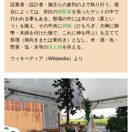
設業者・設計者・施主らの参列の上で執り行う。場
合によっては、赤白の
横断幕
を張ったテントの中で
行われる事もある。祭場の中には木の台（案とい
う）を備え、その中央に
神籬
（ひもろぎ、大榊に御
幣・木綿を付けた物で、これに神を呼ぶ）を立てて
祭壇（南向きまたは東向き）となし、米・酒・魚・
野菜・塩・水等の
供え物
を供える。
ウィキペディア（Wikipedia）より