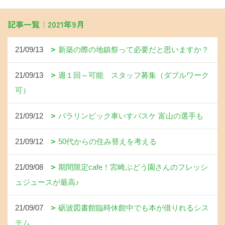
記事一覧｜2021年9月
21/09/13
新築の際の地鎮祭って必要だと思いますか？
21/09/13
週１回～可能 スタッフ募集（ダブルワーク
可）
21/09/12
パラリンピック車いすバスケ 富山の選手も
21/09/12
50代からの住み替えを考える
21/09/08
期間限定cafe！宮崎ぶどう園さんのフレッシ
ュジュースが最高♪
21/09/07
砺波図書館臨時休館中でも本が借りれるシス
テム