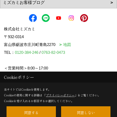
株式会社ミズカミ
〒932-0314
富山県砺波市庄川町青島2270
地図
TEL：
0120-384-246
/
0763-82-0473
＜営業時間＞8:00～17:00
＜定休日＞水曜日・祝日
Cookieポリシー
当サイトではCookieを使用します。
Cookieの使用に関する詳細は 「
プライバシーポリシー
」をご覧ください。
Copyright (c) mizukami. All Rights Reserved.
Cookieを受け入れるか拒否するか選択してください。
同意する
同意しない