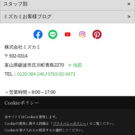
株式会社ミズカミ
〒932-0314
富山県砺波市庄川町青島2270
地図
TEL：
0120-384-246
/
0763-82-0473
＜営業時間＞8:00～17:00
＜定休日＞水曜日・祝日
Cookieポリシー
当サイトではCookieを使用します。
Cookieの使用に関する詳細は 「
プライバシーポリシー
」をご覧ください。
Copyright (c) mizukami. All Rights Reserved.
Cookieを受け入れるか拒否するか選択してください。