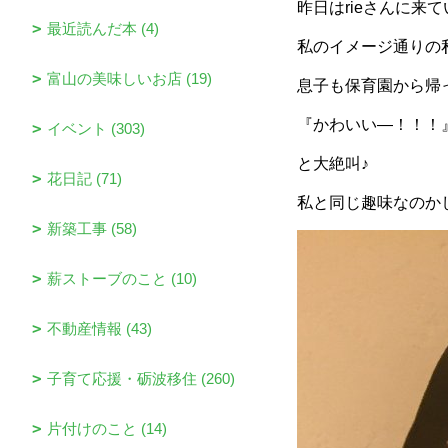
昨日はrieさんに来
最近読んだ本 (4)
私のイメージ通りの
富山の美味しいお店 (19)
息子も保育園から帰
『かわいい―！！！
イベント (303)
と大絶叫♪
花日記 (71)
私と同じ趣味なのか
新築工事 (58)
薪ストーブのこと (10)
不動産情報 (43)
子育て応援・砺波移住 (260)
片付けのこと (14)