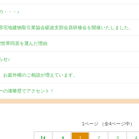
の・・・♪
県宅地建物取引業協会砺波支部会員研修会を開催いたしました。
2世帯同居を選んだ理由
らせ♪
、お庭外構のご相談が増えています。
ーの漆喰壁でアクセント！
1ページ （全4ページ中）
1
2
3
4