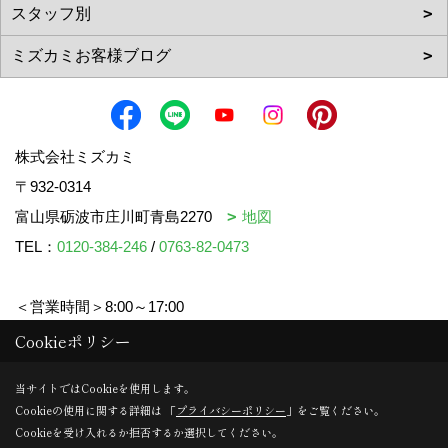
株式会社ミズカミ
〒932-0314
富山県砺波市庄川町青島2270
地図
TEL：
0120-384-246
/
0763-82-0473
＜営業時間＞8:00～17:00
＜定休日＞水曜日・祝日
Cookieポリシー
当サイトではCookieを使用します。
Cookieの使用に関する詳細は 「
プライバシーポリシー
」をご覧ください。
Copyright (c) mizukami. All Rights Reserved.
Cookieを受け入れるか拒否するか選択してください。