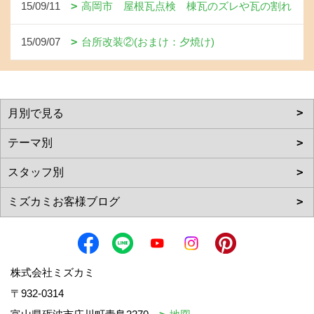
15/09/11
高岡市 屋根瓦点検 棟瓦のズレや瓦の割れ
15/09/07
台所改装②(おまけ：夕焼け)
株式会社ミズカミ
〒932-0314