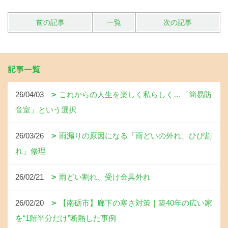
前の記事
一覧
次の記事
記事一覧
26/04/03
これからの人生を楽しく私らしく…「簡易防
音室」という選択
26/03/26
雨漏りの原因になる「雨どいの外れ、ひび割
れ」修理
26/02/21
雨どい割れ、受け金具外れ
26/02/20
【南砺市】廊下の寒さ対策｜築40年の広い家
を“1階半分だけ”断熱した事例