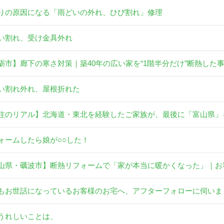
りの原因になる「雨どいの外れ、ひび割れ」修理
い割れ、受け金具外れ
砺市】廊下の寒さ対策｜築40年の広い家を“1階半分だけ”断熱した
い割れ外れ、屋根折れた
住のリアル】北海道・東北を経験したご家族が、最後に「富山県」
ォームしたら娘が○○した！
山県・礪波市】断熱リフォームで「家が本当に暖かくなった」｜お
もお世話になっているお客様のお宅へ、アフターフォローに伺いま
うれしいことは、