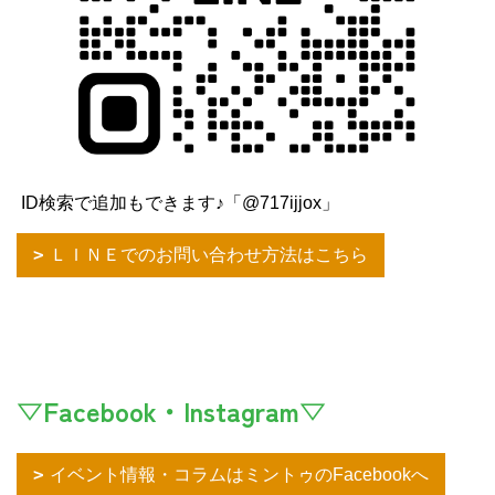
ID検索で追加もできます♪「@717ijjox」
ＬＩＮＥでのお問い合わせ方法はこちら
▽Facebook・Instagram▽
イベント情報・コラムはミントゥのFacebookへ