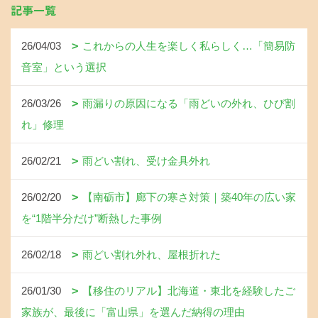
記事一覧
26/04/03
これからの人生を楽しく私らしく…「簡易防
音室」という選択
26/03/26
雨漏りの原因になる「雨どいの外れ、ひび割
れ」修理
26/02/21
雨どい割れ、受け金具外れ
26/02/20
【南砺市】廊下の寒さ対策｜築40年の広い家
を“1階半分だけ”断熱した事例
26/02/18
雨どい割れ外れ、屋根折れた
26/01/30
【移住のリアル】北海道・東北を経験したご
家族が、最後に「富山県」を選んだ納得の理由