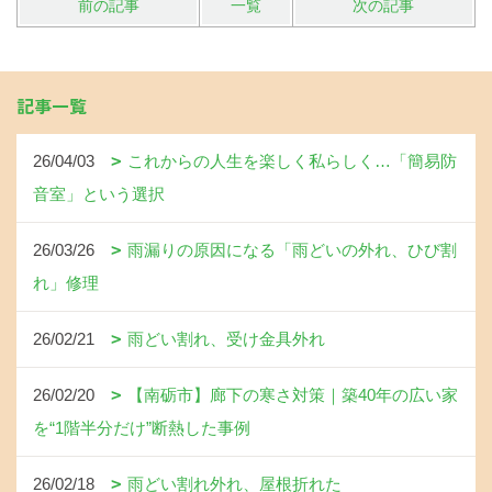
前の記事
一覧
次の記事
記事一覧
26/04/03
これからの人生を楽しく私らしく…「簡易防
音室」という選択
26/03/26
雨漏りの原因になる「雨どいの外れ、ひび割
れ」修理
26/02/21
雨どい割れ、受け金具外れ
26/02/20
【南砺市】廊下の寒さ対策｜築40年の広い家
を“1階半分だけ”断熱した事例
26/02/18
雨どい割れ外れ、屋根折れた