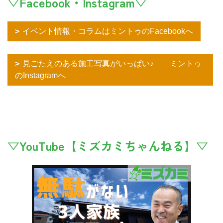
▽Facebook・Instagram▽
イベント情報・コラムはミントゥのFacebookへ
見ごたえのある施工写真がいっぱい♪ ミントゥ
のInstagramへ
▽YouTube【ミズカミちゃんねる】▽