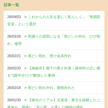
記事一覧
26/04/03
これからの人生を楽しく私らしく…「簡易防
音室」という選択
26/03/26
雨漏りの原因になる「雨どいの外れ、ひび割
れ」修理
26/02/21
雨どい割れ、受け金具外れ
26/02/20
【南砺市】廊下の寒さ対策｜築40年の広い家
を“1階半分だけ”断熱した事例
26/02/18
雨どい割れ外れ、屋根折れた
26/01/30
【移住のリアル】北海道・東北を経験したご
家族が、最後に「富山県」を選んだ納得の理由