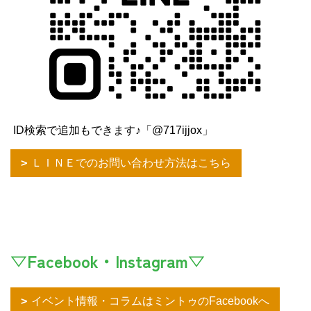
ID検索で追加もできます♪「@717ijjox」
ＬＩＮＥでのお問い合わせ方法はこちら
▽Facebook・Instagram▽
イベント情報・コラムはミントゥのFacebookへ