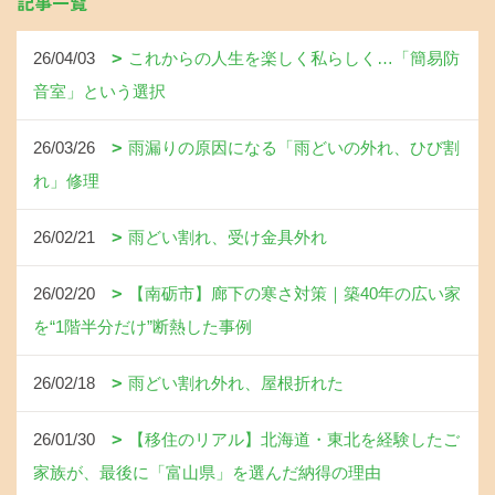
記事一覧
26/04/03
これからの人生を楽しく私らしく…「簡易防
音室」という選択
26/03/26
雨漏りの原因になる「雨どいの外れ、ひび割
れ」修理
26/02/21
雨どい割れ、受け金具外れ
26/02/20
【南砺市】廊下の寒さ対策｜築40年の広い家
を“1階半分だけ”断熱した事例
26/02/18
雨どい割れ外れ、屋根折れた
26/01/30
【移住のリアル】北海道・東北を経験したご
家族が、最後に「富山県」を選んだ納得の理由