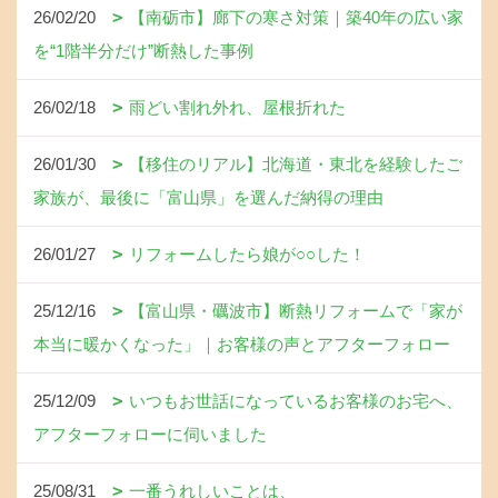
26/02/20
【南砺市】廊下の寒さ対策｜築40年の広い家
を“1階半分だけ”断熱した事例
26/02/18
雨どい割れ外れ、屋根折れた
26/01/30
【移住のリアル】北海道・東北を経験したご
家族が、最後に「富山県」を選んだ納得の理由
26/01/27
リフォームしたら娘が○○した！
25/12/16
【富山県・礪波市】断熱リフォームで「家が
本当に暖かくなった」｜お客様の声とアフターフォロー
25/12/09
いつもお世話になっているお客様のお宅へ、
アフターフォローに伺いました
25/08/31
一番うれしいことは、