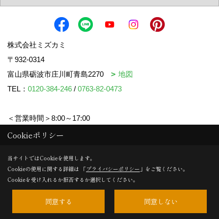
株式会社ミズカミ
〒932-0314
富山県砺波市庄川町青島2270
地図
TEL：
0120-384-246
/
0763-82-0473
＜営業時間＞8:00～17:00
＜定休日＞水曜日・祝日
Cookieポリシー
当サイトではCookieを使用します。
Cookieの使用に関する詳細は 「
プライバシーポリシー
」をご覧ください。
Copyright (c) mizukami. All Rights Reserved.
Cookieを受け入れるか拒否するか選択してください。
同意する
同意しない