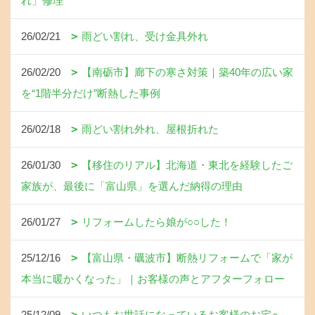
れ」修理
26/02/21
雨どい割れ、受け金具外れ
26/02/20
【南砺市】廊下の寒さ対策｜築40年の広い家
を“1階半分だけ”断熱した事例
26/02/18
雨どい割れ外れ、屋根折れた
26/01/30
【移住のリアル】北海道・東北を経験したご
家族が、最後に「富山県」を選んだ納得の理由
26/01/27
リフォームしたら娘が○○した！
25/12/16
【富山県・礪波市】断熱リフォームで「家が
本当に暖かくなった」｜お客様の声とアフターフォロー
25/12/09
いつもお世話になっているお客様のお宅へ、