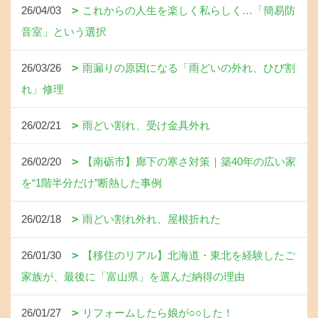
26/04/03
これからの人生を楽しく私らしく…「簡易防
音室」という選択
26/03/26
雨漏りの原因になる「雨どいの外れ、ひび割
れ」修理
26/02/21
雨どい割れ、受け金具外れ
26/02/20
【南砺市】廊下の寒さ対策｜築40年の広い家
を“1階半分だけ”断熱した事例
26/02/18
雨どい割れ外れ、屋根折れた
26/01/30
【移住のリアル】北海道・東北を経験したご
家族が、最後に「富山県」を選んだ納得の理由
26/01/27
リフォームしたら娘が○○した！