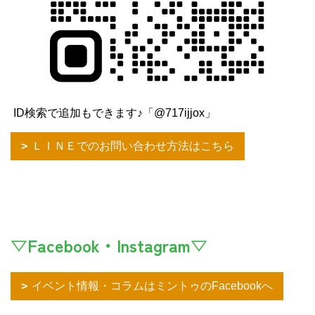
ID検索で追加もできます♪「@717ijjox」
ＬＩＮＥでのお問い合わせ方法はこちら
▽Facebook・Instagram▽
イベント情報・コラムはミントゥのFacebookへ