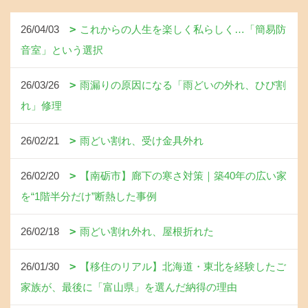
26/04/03
これからの人生を楽しく私らしく…「簡易防
音室」という選択
26/03/26
雨漏りの原因になる「雨どいの外れ、ひび割
れ」修理
26/02/21
雨どい割れ、受け金具外れ
26/02/20
【南砺市】廊下の寒さ対策｜築40年の広い家
を“1階半分だけ”断熱した事例
26/02/18
雨どい割れ外れ、屋根折れた
26/01/30
【移住のリアル】北海道・東北を経験したご
家族が、最後に「富山県」を選んだ納得の理由