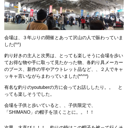
会場は、３年ぶりの開催とあって沢山の人で賑わっていま
した(^^)
釣り好きの主人と次男は、とっても楽しそうに会場を歩い
てお得な物や手に取って見たかった物、各釣り具メーカー
のブース、新作の竿やアウトレット品など、、２人でキャ
ッキャ言いながらまわっていました(*^^*)
有名な釣りのyoutuberの方に会ってお話ししたり。。 と
っても楽しそうでした。
会場を子供と歩いていると、、子供限定で、
「SHIMANO」の帽子を頂くことに。。！！
次男、大喜び！！！ 釣りの時はこの帽子を被って行くそ