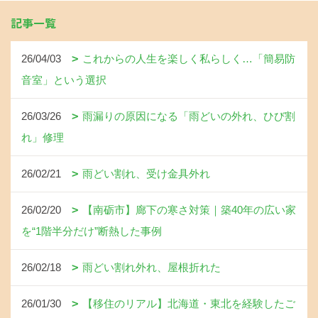
記事一覧
26/04/03
これからの人生を楽しく私らしく…「簡易防
音室」という選択
26/03/26
雨漏りの原因になる「雨どいの外れ、ひび割
れ」修理
26/02/21
雨どい割れ、受け金具外れ
26/02/20
【南砺市】廊下の寒さ対策｜築40年の広い家
を“1階半分だけ”断熱した事例
26/02/18
雨どい割れ外れ、屋根折れた
26/01/30
【移住のリアル】北海道・東北を経験したご