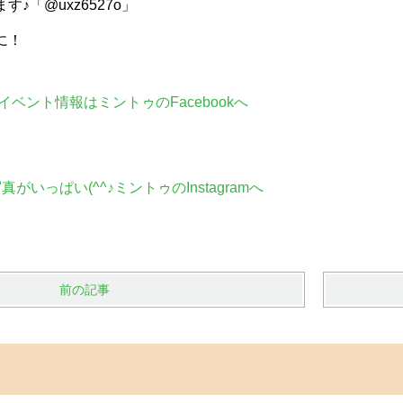
♪「@uxz6527o」
に！
ベント情報はミントゥのFacebookへ
がいっぱい(^^♪ミントゥのInstagramへ
前の記事