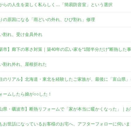
からの人生を楽しく私らしく…「簡易防音室」という選択
りの原因になる「雨どいの外れ、ひび割れ」修理
い割れ、受け金具外れ
砺市】廊下の寒さ対策｜築40年の広い家を“1階半分だけ”断熱した
い割れ外れ、屋根折れた
住のリアル】北海道・東北を経験したご家族が、最後に「富山県」
ォームしたら娘が○○した！
山県・礪波市】断熱リフォームで「家が本当に暖かくなった」｜お
もお世話になっているお客様のお宅へ、アフターフォローに伺いま