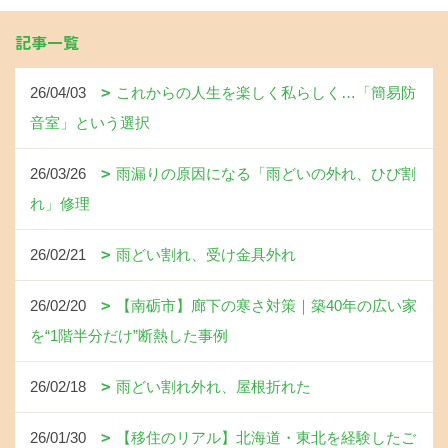
記事一覧
26/04/03
これからの人生を楽しく私らしく…「簡易防
音室」という選択
26/03/26
雨漏りの原因になる「雨どいの外れ、ひび割
れ」修理
26/02/21
雨どい割れ、受け金具外れ
26/02/20
【南砺市】廊下の寒さ対策｜築40年の広い家
を“1階半分だけ”断熱した事例
26/02/18
雨どい割れ外れ、屋根折れた
26/01/30
【移住のリアル】北海道・東北を経験したご