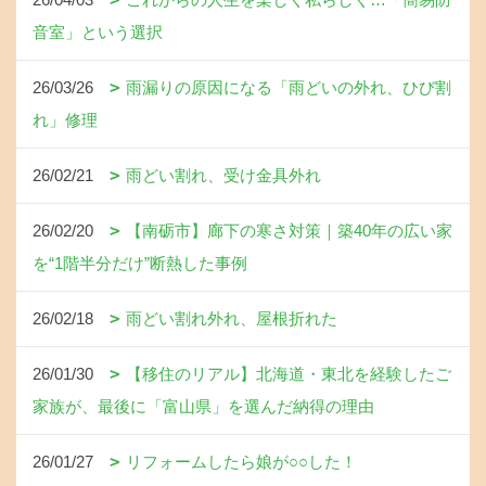
音室」という選択
26/03/26
雨漏りの原因になる「雨どいの外れ、ひび割
れ」修理
26/02/21
雨どい割れ、受け金具外れ
26/02/20
【南砺市】廊下の寒さ対策｜築40年の広い家
を“1階半分だけ”断熱した事例
26/02/18
雨どい割れ外れ、屋根折れた
26/01/30
【移住のリアル】北海道・東北を経験したご
家族が、最後に「富山県」を選んだ納得の理由
26/01/27
リフォームしたら娘が○○した！