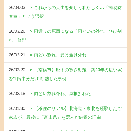
26/04/03
これからの人生を楽しく私らしく…「簡易防
音室」という選択
26/03/26
雨漏りの原因になる「雨どいの外れ、ひび割
れ」修理
26/02/21
雨どい割れ、受け金具外れ
26/02/20
【南砺市】廊下の寒さ対策｜築40年の広い家
を“1階半分だけ”断熱した事例
26/02/18
雨どい割れ外れ、屋根折れた
26/01/30
【移住のリアル】北海道・東北を経験したご
家族が、最後に「富山県」を選んだ納得の理由