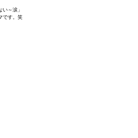
ない～涙」
マです。笑