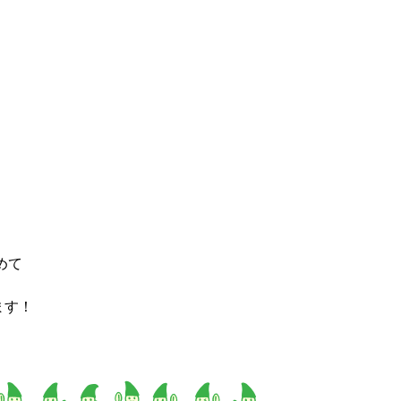
めて
ます！