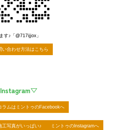
♪「@717ijjox」
問い合わせ方法はこちら
Instagram▽
ラムはミントゥのFacebookへ
工写真がいっぱい♪ ミントゥのInstagramへ