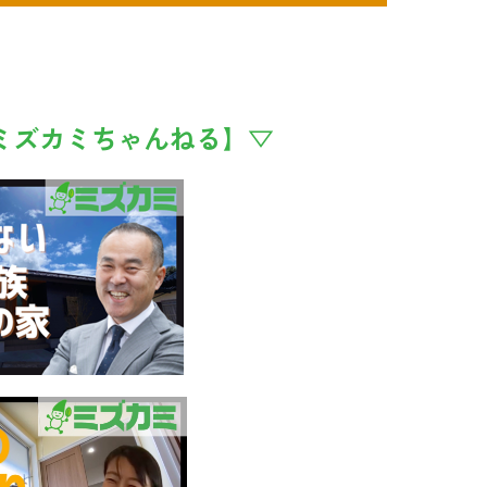
e【ミズカミちゃんねる】▽