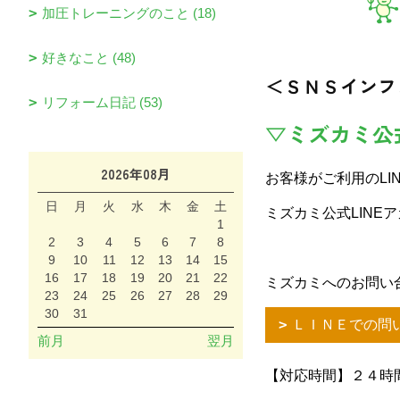
加圧トレーニングのこと (18)
好きなこと (48)
＜ＳＮＳインフ
リフォーム日記 (53)
▽ミズカミ公
2026年08月
お客様がご利用のLI
日
月
火
水
木
金
土
ミズカミ公式LINE
1
2
3
4
5
6
7
8
9
10
11
12
13
14
15
16
17
18
19
20
21
22
ミズカミへのお問い
23
24
25
26
27
28
29
30
31
ＬＩＮＥでの問
前月
翌月
【対応時間】２４時