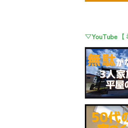
▽YouTub