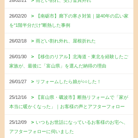
26/02/21
雨どい割れ、受け金具外れ
26/02/20
【南砺市】廊下の寒さ対策｜築40年の広い家
を“1階半分だけ”断熱した事例
26/02/18
雨どい割れ外れ、屋根折れた
26/01/30
【移住のリアル】北海道・東北を経験したご
家族が、最後に「富山県」を選んだ納得の理由
26/01/27
リフォームしたら娘が○○した！
25/12/16
【富山県・礪波市】断熱リフォームで「家が
本当に暖かくなった」｜お客様の声とアフターフォロー
25/12/09
いつもお世話になっているお客様のお宅へ、
アフターフォローに伺いました