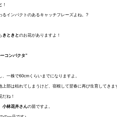
と
！
わるインパクトのあるキャッチフレーズよね。?
も
きときと
のお花がありますよ！
ーコンパクタ”
し、一株で60cmくらいまでになりますよ。
地上部は枯れてしまうけど、宿根して翌春に再び生育してきま
花だね！
。
小林花卉さん
の苗ですよ。
のの一品です♪