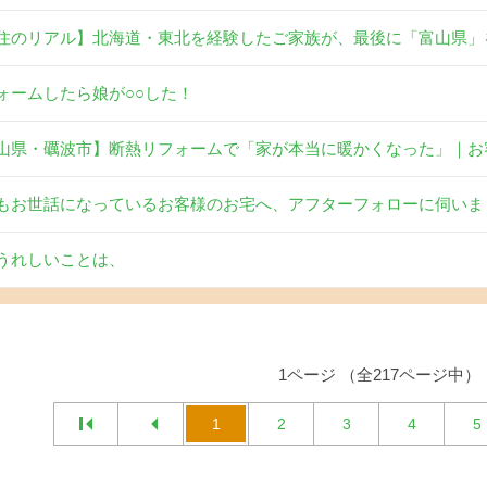
住のリアル】北海道・東北を経験したご家族が、最後に「富山県」
ォームしたら娘が○○した！
山県・礪波市】断熱リフォームで「家が本当に暖かくなった」｜お
もお世話になっているお客様のお宅へ、アフターフォローに伺いま
うれしいことは、
1ページ （全217ページ中）
1
2
3
4
5