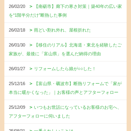
26/02/20
【南砺市】廊下の寒さ対策｜築40年の広い家
を“1階半分だけ”断熱した事例
26/02/18
雨どい割れ外れ、屋根折れた
26/01/30
【移住のリアル】北海道・東北を経験したご
家族が、最後に「富山県」を選んだ納得の理由
26/01/27
リフォームしたら娘が○○した！
25/12/16
【富山県・礪波市】断熱リフォームで「家が
本当に暖かくなった」｜お客様の声とアフターフォロー
25/12/09
いつもお世話になっているお客様のお宅へ、
アフターフォローに伺いました
25/08/31
一番うれしいことは、