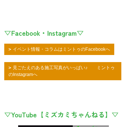
▽Facebook・Instagram▽
イベント情報・コラムはミントゥのFacebookへ
見ごたえのある施工写真がいっぱい♪ ミントゥ
のInstagramへ
▽YouTube【ミズカミちゃんねる】▽